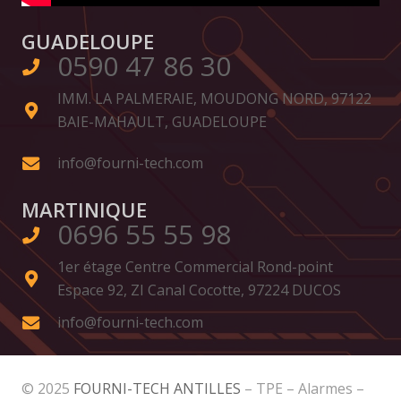
GUADELOUPE
0590 47 86 30
IMM. LA PALMERAIE, MOUDONG NORD, 97122
BAIE-MAHAULT, GUADELOUPE
info@fourni-tech.com
MARTINIQUE
0696 55 55 98
1er étage Centre Commercial Rond-point
Espace 92, ZI Canal Cocotte, 97224 DUCOS
info@fourni-tech.com
© 2025
FOURNI-TECH ANTILLES
– TPE – Alarmes –