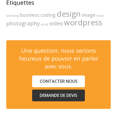
Étiquettes
design
business
coding
image
branding
music
wordpress
photography
video
social
Une question, nous serions
heureux de pouvoir en parler
avec vous.
CONTACTER NOUS
DEMANDE DE DEVIS