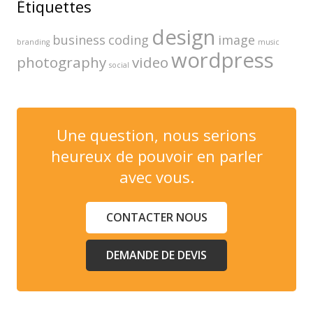
Étiquettes
design
business
coding
image
branding
music
wordpress
photography
video
social
Une question, nous serions
heureux de pouvoir en parler
avec vous.
CONTACTER NOUS
DEMANDE DE DEVIS